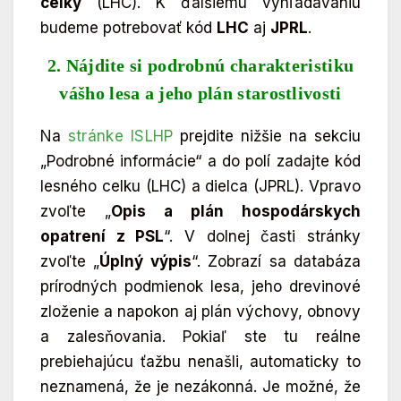
celky
(LHC). K ďalšiemu vyhľadávaniu
budeme potrebovať kód
LHC
aj
JPRL
.
2. Nájdite si podrobnú charakteristiku
vášho lesa a jeho plán starostlivosti
Na
stránke ISLHP
prejdite nižšie na sekciu
„Podrobné informácie“ a do polí zadajte kód
lesného celku (LHC) a dielca (JPRL). Vpravo
zvoľte „
Opis a plán hospodárskych
opatrení z PSL
“. V dolnej časti stránky
zvoľte „
Úplný výpis
“. Zobrazí sa databáza
prírodných podmienok lesa, jeho drevinové
zloženie a napokon aj plán výchovy, obnovy
a zalesňovania. Pokiaľ ste tu reálne
prebiehajúcu ťažbu nenašli, automaticky to
neznamená, že je nezákonná. Je možné, že