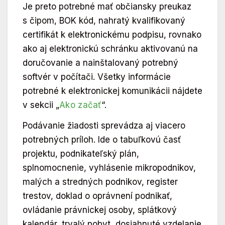
Je preto potrebné mať občiansky preukaz
s čipom, BOK kód, nahratý kvalifikovaný
certifikát k elektronickému podpisu, rovnako
ako aj elektronickú schránku aktivovanú na
doručovanie a nainštalovaný potrebný
softvér v počítači. Všetky informácie
potrebné k elektronickej komunikácii nájdete
v sekcii „
Ako začať
“.
Podávanie žiadosti sprevádza aj viacero
potrebných príloh. Ide o tabuľkovú časť
projektu, podnikateľský plán,
splnomocnenie, vyhlásenie mikropodnikov,
malých a stredných podnikov, register
trestov, doklad o oprávnení podnikať,
ovládanie právnickej osoby, splátkový
kalendár, trvalý pobyt, dosiahnuté vzdelanie