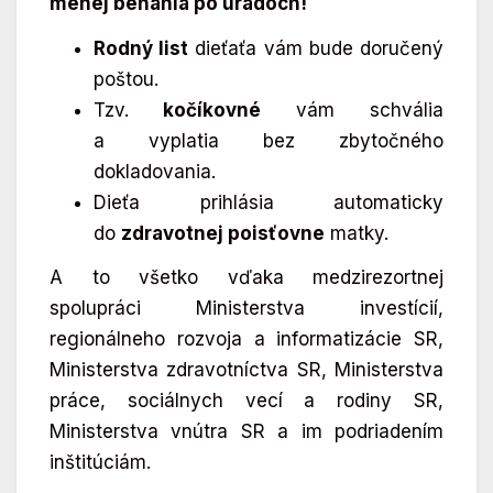
menej behania po úradoch!
Rodný list
dieťaťa vám bude doručený
poštou.
Tzv.
kočíkovné
vám schvália
a vyplatia bez zbytočného
dokladovania.
Dieťa prihlásia automaticky
do
zdravotnej poisťovne
matky.
A to všetko vďaka medzirezortnej
spolupráci Ministerstva investícií,
regionálneho rozvoja a informatizácie SR,
Ministerstva zdravotníctva SR, Ministerstva
práce, sociálnych vecí a rodiny SR,
Ministerstva vnútra SR a im podriadením
inštitúciám.