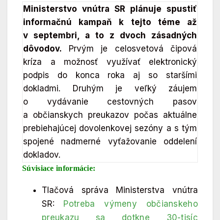
Ministerstvo vnútra SR plánuje spustiť
informačnú kampaň k tejto téme až
v septembri, a to z dvoch zásadných
dôvodov.
Prvým je celosvetová čipová
kríza a možnosť využívať elektronický
podpis do konca roka aj so staršími
dokladmi. Druhým je veľký záujem
o vydávanie cestovných pasov
a občianskych preukazov počas aktuálne
prebiehajúcej dovolenkovej sezóny a s tým
spojené nadmerné vyťažovanie oddelení
dokladov.
Súvisiace informácie:
Tlačová správa Ministerstva vnútra
SR:
Potreba výmeny občianskeho
preukazu sa dotkne 30-tisíc