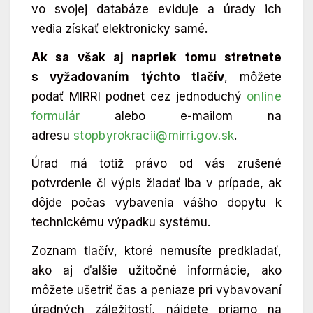
vo svojej databáze eviduje a úrady ich
vedia získať elektronicky samé.
Ak sa však aj napriek tomu stretnete
s vyžadovaním týchto tlačív
, môžete
podať MIRRI podnet cez jednoduchý
online
formulár
alebo e-mailom na
adresu
stopbyrokracii@mirri.gov.sk
.
Úrad má totiž právo od vás zrušené
potvrdenie či výpis žiadať iba v prípade, ak
dôjde počas vybavenia vášho dopytu k
technickému výpadku systému.
Zoznam tlačív, ktoré nemusíte predkladať,
ako aj ďalšie užitočné informácie, ako
môžete ušetriť čas a peniaze pri vybavovaní
úradných záležitostí, nájdete priamo na