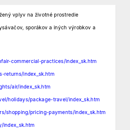
žený vplyv na životné prostredie
ysávačov, sporákov a iných výrobkov a
nfair-commercial-practices/index_sk.htm
s-returns/index_sk.htm
ghts/air/index_sk.htm
avel/holidays/package-travel/index_sk.htm
ers/shopping/pricing-payments/index_sk.htm
y/index_sk.htm