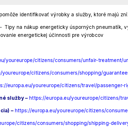
omôže identifikovať výrobky a služby, ktoré majú zní
–
Tipy na nákup energeticky úsporných pneumatík, v
ovanie energetickej účinnosti pre výrobcov
.eu/youreurope/citizens/consumers/unfair-treatment/u
eu/youreurope/citizens/consumers/shopping/guarantee
ps://europa.eu/youreurope/citizens/travel/passenger-ri
vné služby –
https://europa.eu/youreurope/citizens/tr
cia) –
https://europa.eu/youreurope/citizens/consum
reurope/citizens/consumers/shopping/shipping-deliver