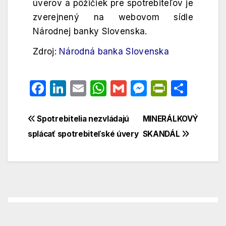
úverov a pôžičiek pre spotrebiteľov je
zverejnený na webovom sídle
Národnej banky Slovenska.
Zdroj:
Národná banka Slovenska
F
Li
E
W
G
M
P
S
a
n
m
h
m
e
ri
h
c
k
ai
at
ai
s
nt
ar
Spotrebitelia nezvládajú
MINERÁLKOVÝ
e
e
l
s
l
s
Fr
e
splácať spotrebiteľské úvery
SKANDÁL
b
dI
A
e
ie
o
n
p
n
n
o
p
g
dl
k
er
y