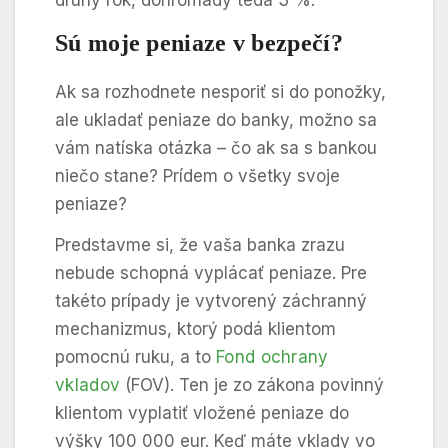
druhý rok, dohromady teda 3 %.
Sú moje peniaze v bezpečí?
Ak sa rozhodnete nesporiť si do ponožky,
ale ukladať peniaze do banky, možno sa
vám natíska otázka – čo ak sa s bankou
niečo stane? Prídem o všetky svoje
peniaze?
Predstavme si, že vaša banka zrazu
nebude schopná vyplácať peniaze. Pre
takéto prípady je vytvorený záchranný
mechanizmus, ktorý podá klientom
pomocnú ruku, a to
Fond ochrany
vkladov
(FOV). Ten je zo zákona povinný
klientom vyplatiť vložené peniaze do
výšky 100 000 eur. Keď máte vklady vo