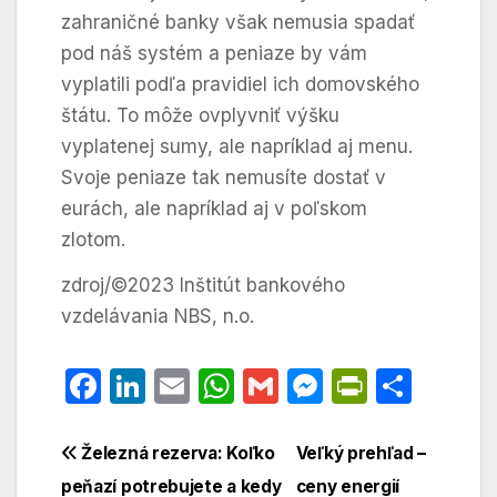
zahraničné banky však nemusia spadať
pod náš systém a peniaze by vám
vyplatili podľa pravidiel ich domovského
štátu. To môže ovplyvniť výšku
vyplatenej sumy, ale napríklad aj menu.
Svoje peniaze tak nemusíte dostať v
eurách, ale napríklad aj v poľskom
zlotom.
zdroj/©2023 Inštitút bankového
vzdelávania NBS, n.o.
F
Li
E
W
G
M
P
S
a
n
m
h
m
e
ri
h
c
k
ai
at
ai
s
nt
ar
Navigácia
Železná rezerva: Koľko
Veľký prehľad –
e
e
l
s
l
s
Fr
e
peňazí potrebujete a kedy
ceny energií