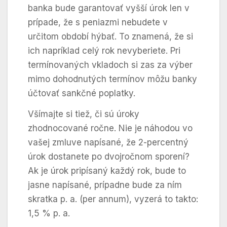
banka bude garantovať vyšší úrok len v
prípade, že s peniazmi nebudete v
určitom období hýbať. To znamená, že si
ich napríklad celý rok nevyberiete. Pri
termínovaných vkladoch si zas za výber
mimo dohodnutých termínov môžu banky
účtovať sankčné poplatky.
Všímajte si tiež, či sú úroky
zhodnocované ročne. Nie je náhodou vo
vašej zmluve napísané, že 2-percentný
úrok dostanete po dvojročnom sporení?
Ak je úrok pripísaný každý rok, bude to
jasne napísané, prípadne bude za ním
skratka p. a. (per annum), vyzerá to takto:
1,5 % p. a.